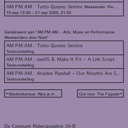
AM.PM.AM.: Tutto Questo Sentire
Weekender
Performance
19
sep
13
:
00
–
21
sep
2025
,
21
:
00
Gerelateerd aan “AM.PM.AM. - Arts, Music en Performance
Weekenders door Nest”
AM.PM.AM.: Tutto Questo Sentire
Tentoonstelling
AM.PM.AM.: swellS & Make It Fit – A Life Script
Tentoonstelling
AM.PM.AM.: Ariadne Randall – Our Mouths Are Spring
Tentoonstelling
Stadstekenaar: Was je maar hier
Out now: The Façade
De Constant Rebecqueplein 20-B