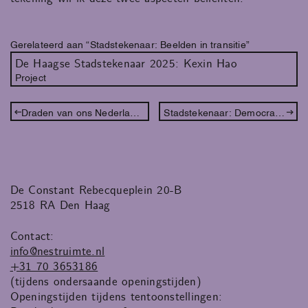
Gerelateerd aan “Stadstekenaar: Beelden in transitie”
De Haagse Stadstekenaar 2025: Kexin Hao
Project
Draden van ons Nederlandse Slavernijverleden: een week vol workshops, lezingen en performances
Stadstekenaar: Democratie - binnenstebuiten
De Constant Rebecqueplein 20-B
2518 RA Den Haag
Contact:
info@nestruimte.nl
+31 70 3653186
(tijdens ondersaande openingstijden)
Openingstijden tijdens tentoonstellingen: