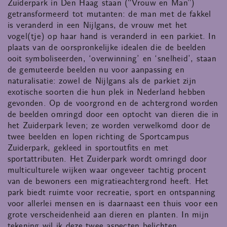
Zuiderpark in Den Haag staan (“Vrouw en Man”)
getransformeerd tot mutanten: de man met de fakkel
is veranderd in een Nijlgans, de vrouw met het
vogel(tje) op haar hand is veranderd in een parkiet. In
plaats van de oorspronkelijke idealen die de beelden
ooit symboliseerden, ‘overwinning’ en ‘snelheid’, staan
de gemuteerde beelden nu voor aanpassing en
naturalisatie: zowel de Nijlgans als de parkiet zijn
exotische soorten die hun plek in Nederland hebben
gevonden. Op de voorgrond en de achtergrond worden
de beelden omringd door een optocht van dieren die in
het Zuiderpark leven; ze worden verwelkomd door de
twee beelden en lopen richting de Sportcampus
Zuiderpark, gekleed in sportoutfits en met
sportattributen. Het Zuiderpark wordt omringd door
multiculturele wijken waar ongeveer tachtig procent
van de bewoners een migratieachtergrond heeft. Het
park biedt ruimte voor recreatie, sport en ontspanning
voor allerlei mensen en is daarnaast een thuis voor een
grote verscheidenheid aan dieren en planten. In mijn
tekening wil ik deze twee aspecten belichten.