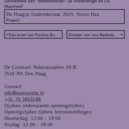
Gerelateerd aan “Stadstekenaar: De Vredesengel en De
Waarheid”
De Haagse Stadstekenaar 2025: Kexin Hao
Project
Een brief van Pauline Boudry / Renate Lorenz
Draden van ons Nederlandse Slavernijverleden: een week vol workshops, lezingen en performances
De Constant Rebecqueplein 20-B
2518 RA Den Haag
Contact:
info@nestruimte.nl
+31 70 3653186
(tijdens ondersaande openingstijden)
Openingstijden tijdens tentoonstellingen:
Donderdag: 12:00 - 19:00
Vrijdag: 12:00 - 19:00