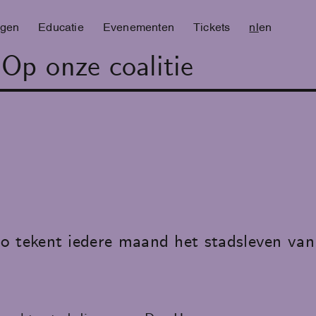
ngen
Educatie
Evenementen
Tickets
nl
en
 Op onze coalitie
 tekent iedere maand het stadsleven vanu