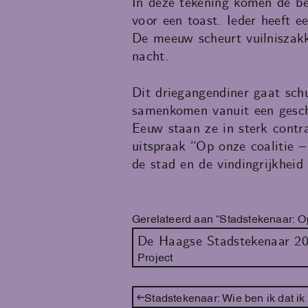
In deze tekening komen de b
voor een toast. Ieder heeft 
De meeuw scheurt vuilniszakk
nacht.
Dit driegangendiner gaat sch
samenkomen vanuit een geschi
Eeuw staan ze in sterk contr
uitspraak “Op onze coalitie –
de stad en de vindingrijkheid 
Gerelateerd aan “Stadstekenaar: Op
De Haagse Stadstekenaar 2
Project
Stadstekenaar: Wie ben ik dat ik