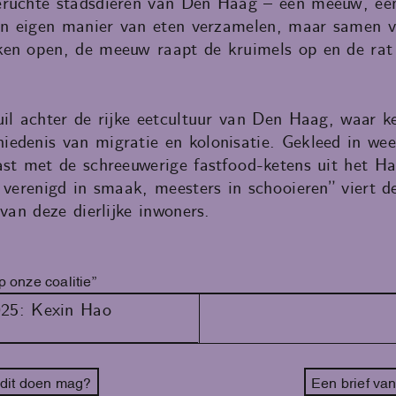
eruchte stadsdieren van Den Haag – een meeuw, een
een eigen manier van eten verzamelen, maar samen v
en open, de meeuw raapt de kruimels op en de rat 
uil achter de rijke eetcultuur van Den Haag, waar k
edenis van migratie en kolonisatie. Gekleed in wee
ast met de schreeuwerige fastfood-ketens uit het H
 verenigd in smaak, meesters in schooieren” viert d
van deze dierlijke inwoners.
 onze coalitie”
025: Kexin Hao
 dit doen mag?
Een brief va