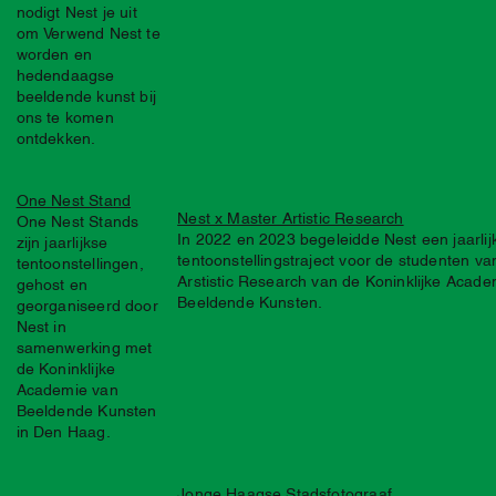
nodigt Nest je uit
om Verwend Nest te
worden en
hedendaagse
beeldende kunst bij
ons te komen
ontdekken.
One Nest Stand
Nest x Master Artistic Research
One Nest Stands
In 2022 en 2023 begeleidde Nest een jaarlij
zijn jaarlijkse
tentoonstellingstraject voor de studenten v
tentoonstellingen,
Arstistic Research van de Koninklijke Acad
gehost en
Beeldende Kunsten.
georganiseerd door
Nest in
samenwerking met
de Koninklijke
Academie van
Beeldende Kunsten
in Den Haag.
Jonge Haagse Stadsfotograaf