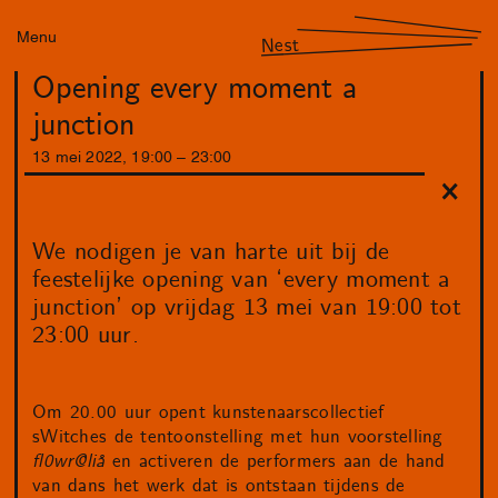
Menu
Nest
Opening every moment a
junction
13
mei
2022
,
19
:
00
–
23
:
00
We nodigen je van harte uit bij de
feestelijke opening van ‘every moment a
junction’ op vrijdag 13 mei van 19:00 tot
23:00 uur.
Om 20.00 uur opent kunstenaarscollectief
sWitches de tentoonstelling met hun voorstelling
fl0wr@liå
en activeren de performers aan de hand
van dans het werk dat is ontstaan tijdens de