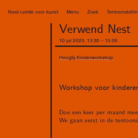
Nest ruimte voor kunst
Menu
Zoek
Tentoonstelli
Verwend Nest
10
jul
2023
,
13
:
30
–
15
:
00
Hoogtij
Kinderworkshop
Workshop voor kinderen
Doe een keer per maand mee 
We gaan eerst in de tentoonst