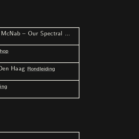
In Kunstmuseum: Janice McNab – Our Spectral Gardens
Externe locatie
Lezin
shop
 Den Haag
Rondleiding
ing