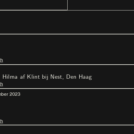
th
n Hilma af Klint bij Nest, Den Haag
th
mber
2023
th