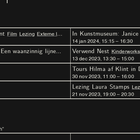
nt
Film
Lezing
Externe locatie
14
jan
2024
,
15
:
15
–
16
:
30
Workshop Kyara van Meel - Een waanzinnig lijnenspel
Verwend Nest
Workshop
Kinderworkshop
Kinderwork
13
dec
2023
,
13
:
30
–
15
:
00
Tours Hilma af Klint in
30
nov
2023
,
11
:
00
–
16
:
00
Lezing Laura Stamps
Lez
21
nov
2023
,
19
:
00
–
20
:
30
h”