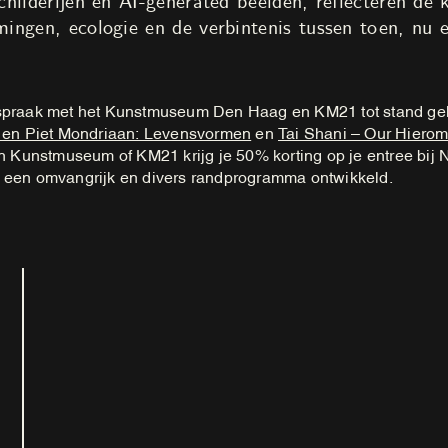
 schilderijen en AI-generated beelden, reflecteren de
omingen, ecologie en de verbintenis tussen toen, nu 
nspraak met het Kunstmuseum Den Haag en KM21 tot stand gek
t en Piet Mondriaan: Levensvormen
en
Tai Shani – Our Hierom
an Kunstmuseum of KM21 krijg je 50% korting op je entree bij N
n een omvangrijk en divers randprogramma ontwikkeld.