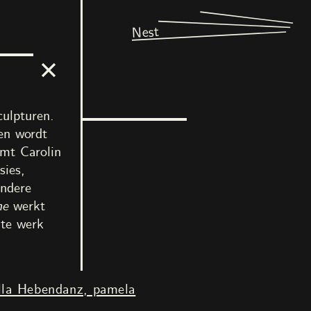
Nest
culpturen.
 en wordt
rmt Carolin
sies,
andere
he
werkt
nte werk
lla Hebendanz, pamela