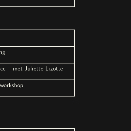
ing
e – met Juliette Lizotte
 workshop