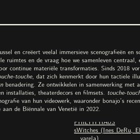
ngen
Educatie
Evenementen
Tickets
nl
en
 junction
i
2022
ussel en creëert veelal immersieve scenografieën en s
iale ruimtes en de vraag hoe we samenleven centraal,
oor continue materiële transformaties. Sinds 2018 vo
ouche-touche
, dat zich kenmerkt door hun tactiele illu
gn
benadering. Ze ontwikkelen in samenwerking met 
Alle afbeeldingen
n installaties, theaterdecors en filmsets.
touche-touc
ografie van hun videowerk, waaronder bonajo’s rece
 aan de Biënnale van Venetië in 2022.
Linnéa Sjöberg
PHILTH HAUS
sWitches (Ines DeRu, E
varela)