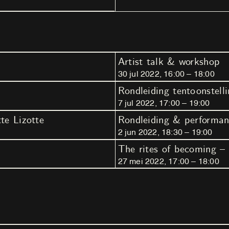
Artist talk & workshop
30
jul
2022
,
16
:
00
–
18
:
00
Rondleiding tentoonstell
7
jul
2022
,
17
:
00
–
19
:
00
te Lizotte
Rondleiding & performanc
2
jun
2022
,
18
:
30
–
19
:
00
The rites of becoming –
27
mei
2022
,
17
:
00
–
18
:
00