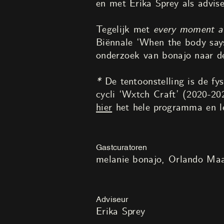
en met Erika Sprey als advise
Tegelijk met
every moment a 
Biënnale ‘When the body says
onderzoek van bonajo naar de
*
De tentoonstelling is de f
cycli ‘Wxtch Craft’ (2020-2
hier
het hele programma en l
Gastcuratoren
melanie bonajo
Orlando Maa
Adviseur
Erika Sprey