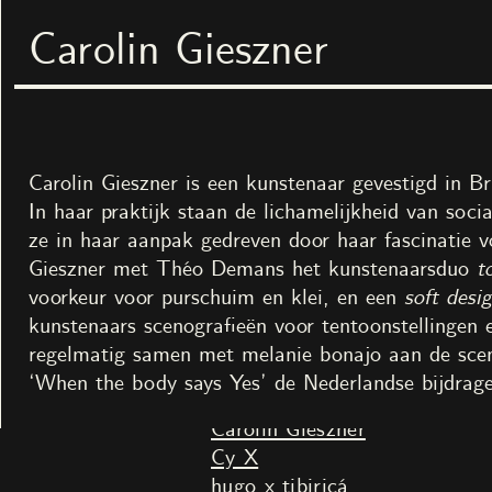
Carolin Gieszner
Nest ruimte voor kunst
Menu
Zoek
Tentoonstelli
every moment a
13
mei
–
31
jul
Carolin Gieszner is een kunstenaar gevestigd in Br
In haar praktijk staan de lichamelijkheid van soc
ze in haar aanpak gedreven door haar fascinatie v
Gieszner met Théo Demans het kunstenaarsduo
t
voorkeur voor purschuim en klei, en een
soft desi
kunstenaars scenografieën voor tentoonstellingen e
regelmatig samen met melanie bonajo aan de scen
Kunstenaars
‘When the body says Yes’ de Nederlandse bijdrage
Anca Bârjovanu
Carolin Gieszner
Cy X
hugo x tibiriçá