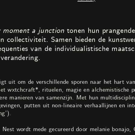
 moment a junction
tonen hun prangende
en collectiviteit. Samen bieden de kunstw
uenties van de individualistische maatsc
sverandering.
gt uit om de verschillende sporen naar het hart van
et wxtchcraft*, rituelen, magie en alchemistische p
re manieren van samenzijn. Met hun multidisciplin
evingen, putten uit non-lineaire verhaallijnen en i
ng’).
in Nest wordt mede gecureerd door melanie bonajo