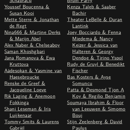
Schabracq
Bruin Parry
Youssef Boucenna &
Kenza Taleb & Saaber
Susan Kooi
Bachir
Mette Sterre & Jonathan
Theater LeBelle & Duran
de Regt
Lantink
Nina666 & Martine Derks
Joey Bocciardo & Fenna
& Marijn Abel
Miedema & Nancy
Alex Naber & Chelseaboy
Keizer & Jessica van
Saman Khoshgbari
Halteren & Georgy
Jana Romanova & Ewa
Dendoe & Tirino Yspol
Kruttova
Rudy de Gruyl & Benedikt
Aàdesokan & Yasmine van
Fischer
Haesebroucke
Bas Kosters & Ayse
Renske de Greef &
Somuncu
Jacqueline Loeve
Patta & Desmond Tjon A
Rik Laging & Anemoon
Koy & Regilio Benjamin
Fokkinga
Soumaya Ibrahim & Floor
Shani Leseman & Iris
van Leeuwen & Simomo
Luijkenaar
Bouj
Tommy Smits & Laurens
Stijn Zeelenberg & David
Gabriël
Paulus