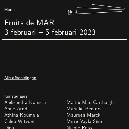
Menu
Nest
Fruits de MAR
3
februari
–
5
februari
2023
Alle afbeeldingen
Kunstenaars
Aleksandra Komsta
Maitiú Mac Cárthaigh
Anne Arndt
Marieke Peeters
Athina Koumela
Maureen Marck
Caleb Witvoet
Mirre Yayla Séur
Dido
Nicole Ross