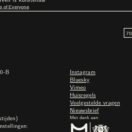
reen is kunstenaar
e of Everyone
70
20-B
Instagram
Bluesky
Vimeo
Huisregels
Veelgestelde vragen
Nieuwsbrief
tijden)
Met dank aan:
nstellingen: