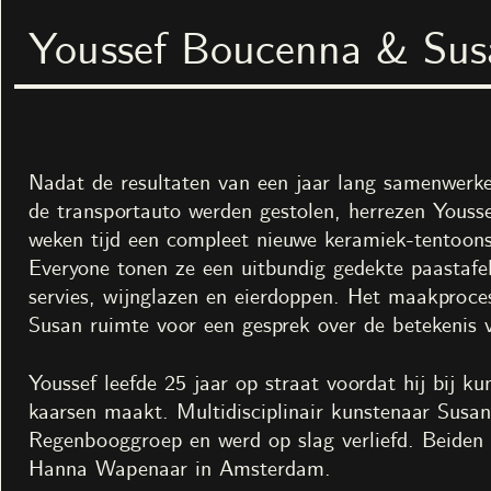
Youssef Boucenna & Sus
Nest ruimte voor kunst
Menu
Zoek
Tentoonstelli
The Grand Pal
3
maart
–
7
me
Nadat de resultaten van een jaar lang samenwerken 
In samenwerking met No
de transportauto werden gestolen, herrezen Yous
weken tijd een compleet nieuwe keramiek-tentoons
Everyone tonen ze een uitbundig gedekte paastafe
servies, wijnglazen en eierdoppen. Het maakproces
Susan ruimte voor een gesprek over de betekenis 
Youssef leefde 25 jaar op straat voordat hij bij k
kaarsen maakt. Multidisciplinair kunstenaar Susan
Kunstenaars
Jacquelien Gosschalk de Le
Regenbooggroep en werd op slag verliefd. Beiden zi
Youssef Boucenna & Susan K
Hanna Wapenaar in Amsterdam.