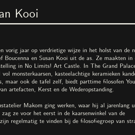
an Kooi
ngen
Educatie
Evenementen
Tickets
nl
en
ace of Everyone
i
2023
vorig jaar op verdrietige wijze in het holst van de n
 Limits! Art Castle
sef Boucenna en Susan Kooi uit de as. Ze maakten in
telling in No Limits! Art Castle. In The Grand Palac
l vol monsterkaarsen, kasteelachtige keramieken kande
, maar ook de tafel zelf, biedt parttime filosofen You
van artefacten, Kerst en de Wederopstanding.
Alle afbeeldingen
unstatelier Makom ging werken, waar hij al jarenlang u
 zag ze voor het eerst in de kaarsenwinkel van de
euw & Carmen Schabracq
Bruin Parry
jn regelmatig te vinden bij de filosofiegroep van str
ooi
Kenza Taleb & Saaber 