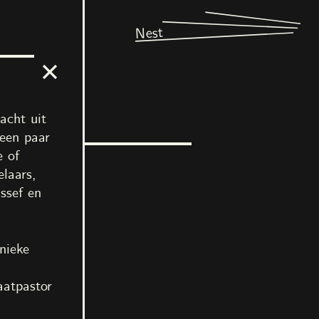
Nest
acht uit
 een paar
e of
laars,
ssef en
nieke
aatpastor
Bachir