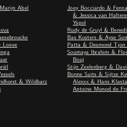
Regt
Theater LeBelle & Dura
Marijn Abel
Joey Bocciardo & Fenn
& Jessica van Halteren & Georgy Dendoe & Tirino
Yspol
tova
Rudy de Gruyl & Benedi
esebroucke
Bas Kosters & Ayse So
e Loeve
Patta & Desmond Tjon 
inga
Soumaya Ibrahim & Flo
aar
Bouj
iël
Stijn Zeelenberg & Dav
essels
Bonne Suits & Sijtse K
dhorst & Wildbarz
Alexxx & Hans Klast
i
Antoine Monod de Fro