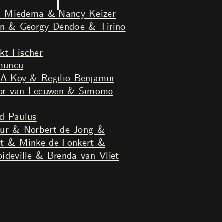
n Lantink
a Miedema & Nancy Keizer
kt Fischer
muncu
A Koy & Regilio Benjamin
or van Leeuwen & Simomo
id Paulus
eur & Norbert de Jong &
at & Minke de Fonkert &
ideville & Brenda van Vliet