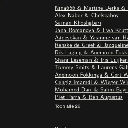
Mette Sterre & Jonathan de 
Nina666 & Martine Derks & 
Alex Naber & Chelseaboy
Saman Khoshgbari
Jana Romanova & Ewa Krut
Aàdesokan & Yasmine van Ha
Renske de Greef & Jacquelin
Rik Laging & Anemoon Fokk
Shani Leseman & Iris Luijken
Tommy Smits & Laurens Gabr
Anemoon Fokkinga & Gert W
Cengiz Imamdi & Wieger Win
Mohamed Dari & Salim Bayr
Piet Parra & Ben Augustus
Toon alle 26