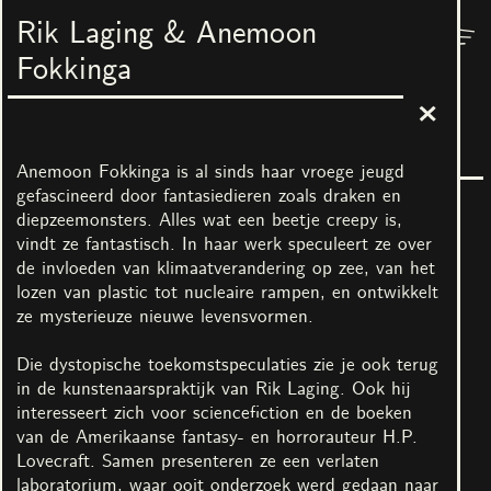
Rik Laging & Anemoon
Menu
Nest
Fokkinga
The Grand Palace of Everyone
3
maart
–
7
mei
2023
In samenwerking met No Limits! Art Castle
Anemoon Fokkinga is al sinds haar vroege jeugd
gefascineerd door fantasiedieren zoals draken en
diepzeemonsters. Alles wat een beetje creepy is,
vindt ze fantastisch. In haar werk speculeert ze over
de invloeden van klimaatverandering op zee, van het
lozen van plastic tot nucleaire rampen, en ontwikkelt
ze mysterieuze nieuwe levensvormen.
Alle afbeeldingen
Die dystopische toekomstspeculaties zie je ook terug
in de kunstenaarspraktijk van Rik Laging. Ook hij
interesseert zich voor sciencefiction en de boeken
Kunstenaars
van de Amerikaanse fantasy- en horrorauteur H.P.
Jacquelien Gosschalk de
Piet Parra & Ben
Lovecraft. Samen presenteren ze een verlaten
Leeuw & Carmen
Augustus
laboratorium, waar ooit onderzoek werd gedaan naar