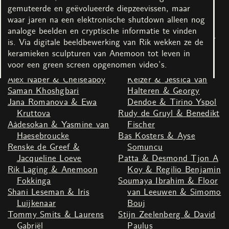
Schabracq
Bruin Parry
gemuteerde en geëvolueerde diepzeevissen, maar
Youssef Boucenna &
Kenza Taleb & Saaber
waar jaren na een elektronische shutdown alleen nog
Susan Kooi
Bachir
analoge beelden en cryptische informatie te vinden
Mette Sterre & Jonathan
Theater LeBelle & Duran
is. Via digitale beeldbewerking van Rik wekken ze de
de Regt
Lantink
keramieken sculpturen van Anemoon tot leven in
Nina666 & Martine Derks
Joey Bocciardo & Fenna
voor een green screen opgenomen video’s.
& Marijn Abel
Miedema & Nancy
Alex Naber & Chelseaboy
Keizer & Jessica van
Saman Khoshgbari
Halteren & Georgy
Jana Romanova & Ewa
Dendoe & Tirino Yspol
Kruttova
Rudy de Gruyl & Benedikt
Aàdesokan & Yasmine van
Fischer
Haesebroucke
Bas Kosters & Ayse
Renske de Greef &
Somuncu
Jacqueline Loeve
Patta & Desmond Tjon A
Rik Laging & Anemoon
Koy & Regilio Benjamin
Fokkinga
Soumaya Ibrahim & Floor
Shani Leseman & Iris
van Leeuwen & Simomo
Luijkenaar
Bouj
Tommy Smits & Laurens
Stijn Zeelenberg & David
Gabriël
Paulus