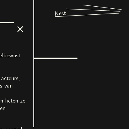
Nest
oelbewust
 acteurs,
rs van
 lieten ze
ten
Bachir