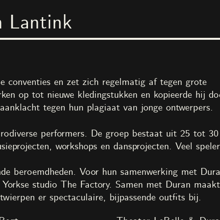
 Lantink
ngen
Educatie
Evenementen
Tickets
nl
en
ace of Everyone
i
2023
e conventies en zet zich regelmatig af tegen grote
 Limits! Art Castle
ken op tot nieuwe kledingstukken en kopieerde hij d
aanklacht tegen hun plagiaat van jonge ontwerpers.
rodiverse performers. De groep bestaat uit 25 tot 30
usieprojecten, workshops en dansprojecten. Veel spele
Alle afbeeldingen
ende beroemdheden. Voor hun samenwerking met Duran
 Yorkse studio The Factory. Samen met Duran maak
euw & Carmen Schabracq
Bruin Parry
erpen er spectaculaire, bijpassende outfits bij.
ooi
Kenza Taleb & Saaber 