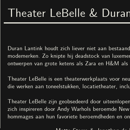
Theater LeBelle & Duran
Nest ruimte voor kunst
Menu
Zoek
Tentoonstelli
The Grand Pal
3
maart
–
7
me
Duran Lantink houdt zich liever niet aan bestaand
In samenwerking met No
modemerken. Zo knipte hij deadstock van luxemer
ontwerpen van grote ketens als Zara en H&M als 
Theater LeBelle is een theaterwerkplaats voor neu
die werken aan toneelstukken, locatietheater, incl
Theater LeBelle zijn geobsedeerd door uiteenlop
zich inspireren door Andy Warhols beroemde New
Kunstenaars
Jacquelien Gosschalk de Le
hommages aan hun favoriete beroemdheden en ontwi
Youssef Boucenna & Susan K