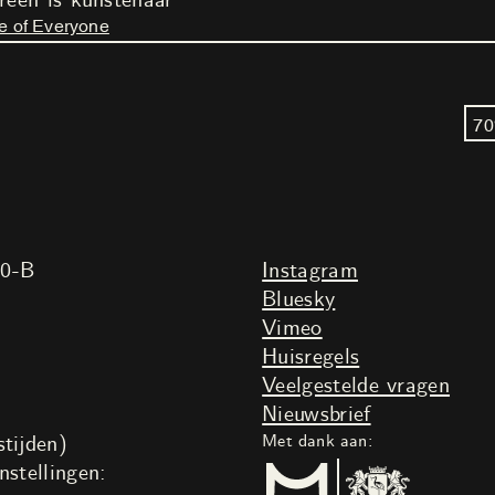
reen is kunstenaar
e of Everyone
70
20-B
Instagram
Bluesky
Vimeo
Huisregels
Veelgestelde vragen
Nieuwsbrief
tijden)
Met dank aan:
nstellingen: