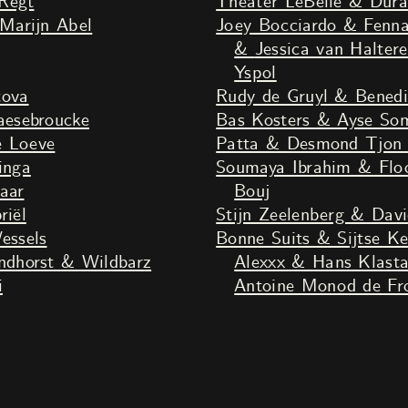
Regt
Theater LeBelle & Dura
Marijn Abel
Joey Bocciardo & Fenn
& Jessica van Halteren & Georgy Dendoe & Tirino
Yspol
tova
Rudy de Gruyl & Benedi
esebroucke
Bas Kosters & Ayse So
e Loeve
Patta & Desmond Tjon 
inga
Soumaya Ibrahim & Flo
aar
Bouj
iël
Stijn Zeelenberg & Dav
essels
Bonne Suits & Sijtse K
dhorst & Wildbarz
Alexxx & Hans Klast
i
Antoine Monod de Fro