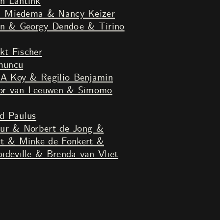
n Lantink
a Miedema & Nancy Keizer
kt Fischer
muncu
A Koy & Regilio Benjamin
or van Leeuwen & Simomo
id Paulus
eur & Norbert de Jong &
at & Minke de Fonkert &
ideville & Brenda van Vliet