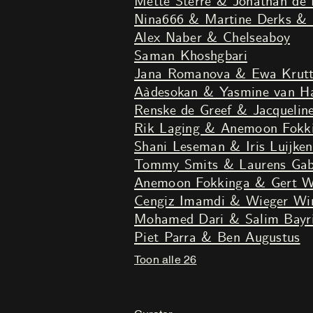
Mette Sterre & Jonathan de 
Nina666 & Martine Derks & 
Alex Naber & Chelseaboy
Saman Khoshgbari
Jana Romanova & Ewa Krut
Aàdesokan & Yasmine van Ha
Renske de Greef & Jacquelin
Rik Laging & Anemoon Fokk
Shani Leseman & Iris Luijken
Tommy Smits & Laurens Gabr
Anemoon Fokkinga & Gert W
Cengiz Imamdi & Wieger Win
Mohamed Dari & Salim Bayr
Piet Parra & Ben Augustus
Toon alle 26