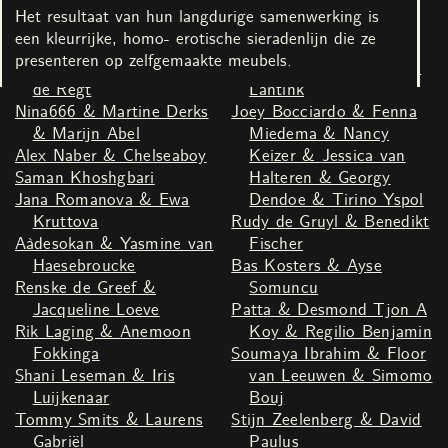
Schabracq
Bruin Parry
Het resultaat van hun langdurige samenwerking is
Youssef Boucenna &
Kenza Taleb & Saaber
een kleurrijke, homo- erotische sieradenlijn die ze
Susan Kooi
Bachir
presenteren op zelfgemaakte meubels.
Mette Sterre & Jonathan
Theater LeBelle & Duran
de Regt
Lantink
Nina666 & Martine Derks
Joey Bocciardo & Fenna
& Marijn Abel
Miedema & Nancy
Alex Naber & Chelseaboy
Keizer & Jessica van
Saman Khoshgbari
Halteren & Georgy
Jana Romanova & Ewa
Dendoe & Tirino Yspol
Kruttova
Rudy de Gruyl & Benedikt
Aàdesokan & Yasmine van
Fischer
Haesebroucke
Bas Kosters & Ayse
Renske de Greef &
Somuncu
Jacqueline Loeve
Patta & Desmond Tjon A
Rik Laging & Anemoon
Koy & Regilio Benjamin
Fokkinga
Soumaya Ibrahim & Floor
Shani Leseman & Iris
van Leeuwen & Simomo
Luijkenaar
Bouj
Tommy Smits & Laurens
Stijn Zeelenberg & David
Gabriël
Paulus