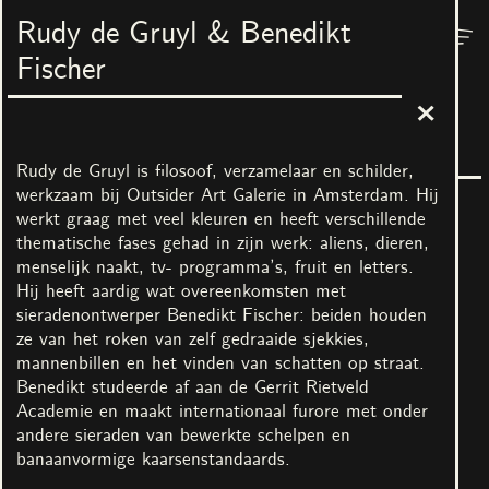
Rudy de Gruyl & Benedikt
Menu
Nest
Fischer
The Grand Palace of Everyone
3
maart
–
7
mei
2023
In samenwerking met No Limits! Art Castle
Rudy de Gruyl is filosoof, verzamelaar en schilder,
werkzaam bij Outsider Art Galerie in Amsterdam. Hij
werkt graag met veel kleuren en heeft verschillende
thematische fases gehad in zijn werk: aliens, dieren,
menselijk naakt, tv- programma’s, fruit en letters.
Hij heeft aardig wat overeenkomsten met
sieradenontwerper Benedikt Fischer: beiden houden
ze van het roken van zelf gedraaide sjekkies,
Alle afbeeldingen
mannenbillen en het vinden van schatten op straat.
Benedikt studeerde af aan de Gerrit Rietveld
Academie en maakt internationaal furore met onder
Kunstenaars
andere sieraden van bewerkte schelpen en
Jacquelien Gosschalk de
Piet Parra & Ben
banaanvormige kaarsenstandaards.
Leeuw & Carmen
Augustus