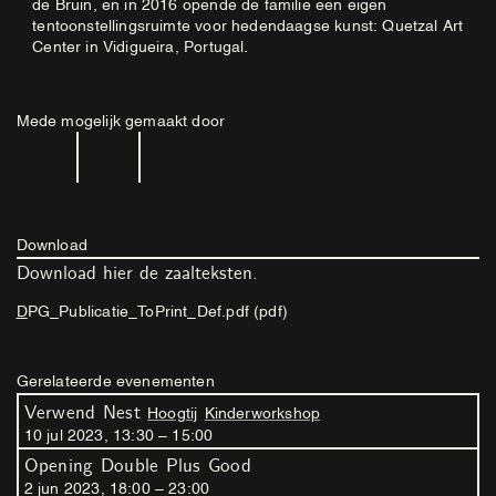
de Bruin, en in 2016 opende de familie een eigen
tentoonstellingsruimte voor hedendaagse kunst: Quetzal Art
Center in Vidigueira, Portugal.
Mede mogelijk gemaakt door
Download
Download hier de zaalteksten.
DPG_Publicatie_ToPrint_Def.pdf (pdf)
Gerelateerde evenementen
Verwend Nest
Hoogtij
Kinderworkshop
10
jul
2023
,
13
:
30
–
15
:
00
Opening Double Plus Good
2
jun
2023
,
18
:
00
–
23
:
00