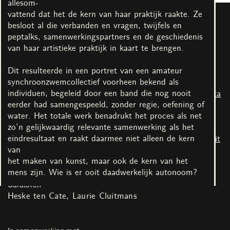
allesom-
vattend dat het de kern van haar praktijk raakte. Ze
besloot al die verbanden en vragen, twijfels en
Alle afbeeldingen
peptalks, samenwerkingspartners en de geschiedenis
van haar artistieke praktijk in kaart te brengen.
Kunstenaars
Dit resulteerde in een portret van een amateur
John Baldessari & Matt
Lucile Desamory & Lucy
synchroonzwemcollectief voorheen bekend als
Mullican
McKenzie
individuen, begeleid door een band die nog nooit
Sara Blokland & Jaya
Rodrigo Hernández & Rita
eerder had samengespeeld, zonder regie, oefening of
Pelupessy
Ponce de Léon
water. Het totale werk benadrukt het proces als net
Louise Bourgeois &
Jon Kessler & Mika
zo’n gelijkwaardig relevante samenwerking als het
Tracey Emin
Rottenberg
eindresultaat en raakt daarmee niet alleen de kern
Aukje Dekker
Philippe Parreno & Rirkrit
van
Tiravanija
het maken van kunst, maar ook de kern van het
mens zijn. Wie is er ooit daadwerkelijk autonoom?
Curatoren
Heske ten Cate
Laurie Cluitmans
In samenwerking met