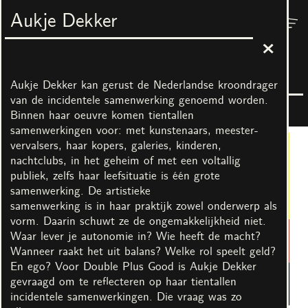
Aukje Dekker
Menu
Nest
Double Plus Good
2
juni
–
23
juli
2023
Aukje Dekker kan gerust de Nederlandse kroondrager
van de incidentele samenwerking genoemd worden.
Binnen haar oeuvre komen tientallen
samenwerkingen voor: met kunstenaars, meester-
vervalsers, haar kopers, galeries, kinderen,
nachtclubs, in het geheim of met een voltallig
publiek, zelfs haar leefsituatie is één grote
samenwerking. De artistieke
samenwerking is in haar praktijk zowel onderwerp als
vorm. Daarin schuwt ze de ongemakkelijkheid niet.
Waar lever je autonomie in? Wie heeft de macht?
Wanneer raakt het uit balans? Welke rol speelt geld?
En ego? Voor Double Plus Good is Aukje Dekker
gevraagd om te reflecteren op haar tientallen
incidentele samenwerkingen. Die vraag was zo