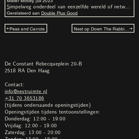
Mister Motley,
juli
2023
Simpelweg onderdeel van eenzelfde wereld of netwerk zijn, is geen samenwerking – met Asha Karami naar Double Plus Good in Nest
Gerelateerd aan
Double Plus Good
Peas and Carrots
Nest op Down The Rabbit Hole: Willem de Haan
De Constant Rebecqueplein 20-B
2518 RA Den Haag
Contact:
info@nestruimte.nl
+31 70 3653186
(tijdens ondersaande openingstijden)
Openingstijden tijdens tentoonstellingen:
Donderdag: 12:00 - 19:00
Vrijdag: 12:00 - 19:00
Zaterdag: 13:00 - 20:00