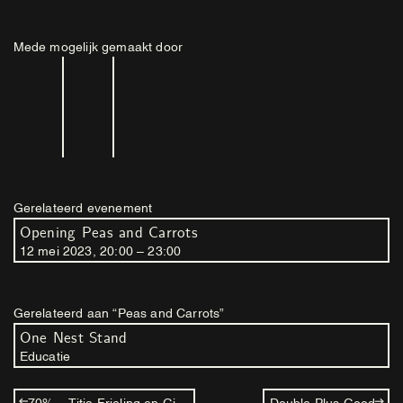
Mede mogelijk gemaakt door
Gerelateerd evenement
Opening Peas and Carrots
12
mei
2023
,
20
:
00
–
23
:
00
Gerelateerd aan “Peas and Carrots”
One Nest Stand
Educatie
70% – Titia Frieling en Gijs Frieling
Double Plus Good