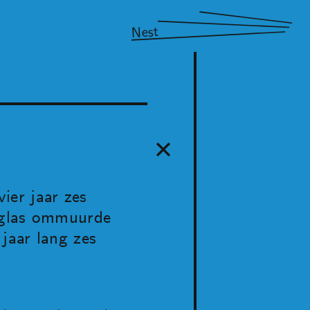
Nest
ier jaar zes
r glas ommuurde
jaar lang zes