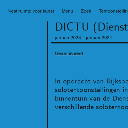
Nest ruimte voor kunst
Menu
Zoek
Tentoonstelli
DICTU (Dienst
januari
2023
–
januari
2024
Gearchiveerd
In opdracht van Rijksb
solotentoonstellingen 
binnentuin van de Diens
verschillende solotento