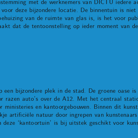
enstemming met de werknemers van DICTU iedere a
 voor deze bijzondere locatie. De binnentuin is nie
huizing van de ruimte van glas is, is het voor pub
maakt dat de tentoonstelling op ieder moment van d
p een bijzondere plek in de stad. De groene oase is
 razen auto’s over de A12. Met het centraal statio
 ministeries en kantoorgebouwen. Binnen dit kun
je artificiële natuur door ingrepen van kunstenaars
 deze ‘kantoortuin’ is bij uitstek geschikt voor ku