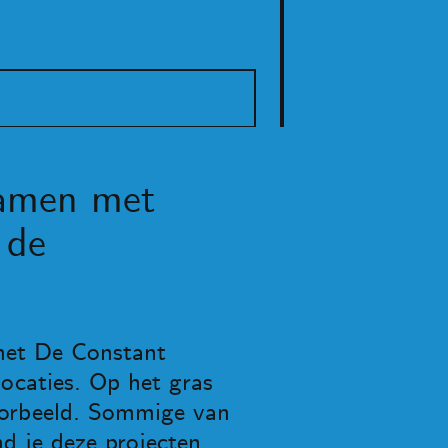
samen met
 de
 het De Constant
ocaties. Op het gras
voorbeeld. Sommige van
nd je deze projecten.